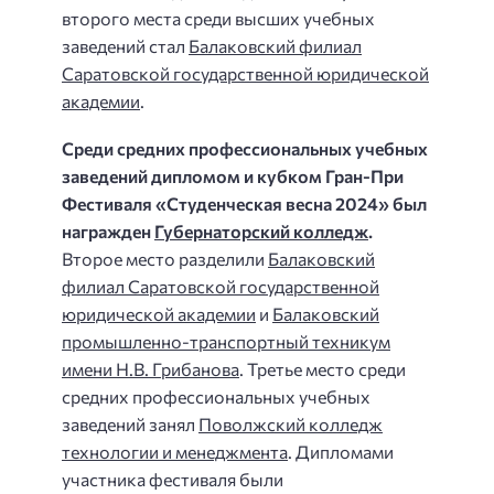
второго места среди высших учебных
заведений стал
Балаковский филиал
Саратовской государственной юридической
академии
.
Среди средних профессиональных учебных
заведений дипломом и кубком Гран-При
Фестиваля «Студенческая весна 2024» был
награжден
Губернаторский колледж
.
Второе место разделили
Балаковский
филиал Саратовской государственной
юридической академии
и
Балаковский
промышленно-транспортный техникум
имени Н.В. Грибанова
. Третье место среди
средних профессиональных учебных
заведений занял
Поволжский колледж
технологии и менеджмента
. Дипломами
участника фестиваля были