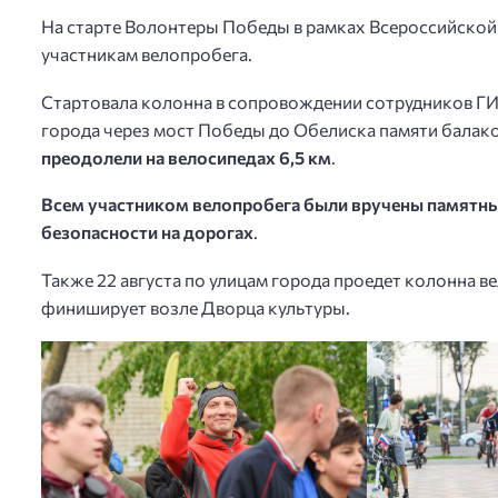
На старте Волонтеры Победы в рамках Всероссийской 
участникам велопробега.
Стартовала колонна в сопровождении сотрудников ГИ
города через мост Победы до Обелиска памяти балак
преодолели на велосипедах 6,5 км
.
Всем участником велопробега были вручены памятны
безопасности на дорогах
.
Также 22 августа по улицам города проедет колонна в
финиширует возле Дворца культуры.