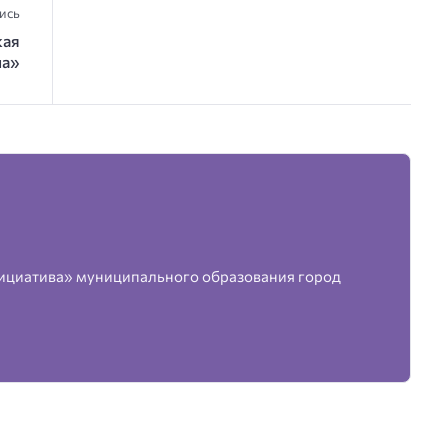
ись
кая
на»
ициатива» муниципального образования город