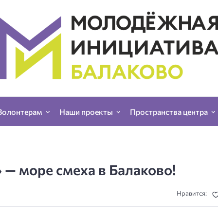
Волонтерам
Наши проекты
Пространства центра
— море смеха в Балаково!
Нравится: