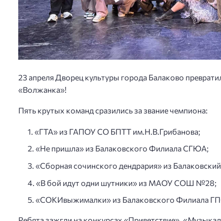
23 апреля Дворец культуры города Балаково преврати
«Волжанка»!
Пять крутых команд сразились за звание чемпиона:
«ГТА» из ГАПОУ СО БПТТ им.Н.В.Грибанова;
«Не пришла» из Балаковского Филиала СГЮА;
«Сборная сочинского дендрария» из Балаковски
«В бой идут одни шутники» из МАОУ СОШ №28;
«СОКИвыжималки» из Балаковского Филиала Г
Ребята зажгли на конкурсах «Приветствие», «Музыка