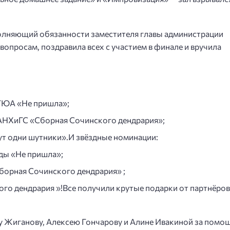
олняющий обязанности заместителя главы администрации
опросам, поздравила всех с участием в финале и вручила
СГЮА «Не пришла»;
РАНХиГС «Сборная Сочинского дендрария»;
ут одни шутники».И звёздные номинации:
ды «Не пришла»;
борная Сочинского дендрария» ;
го дендрария »!Все получили крутые подарки от партнёров
 Жиганову, Алексею Гончарову и Алине Ивакиной за помо