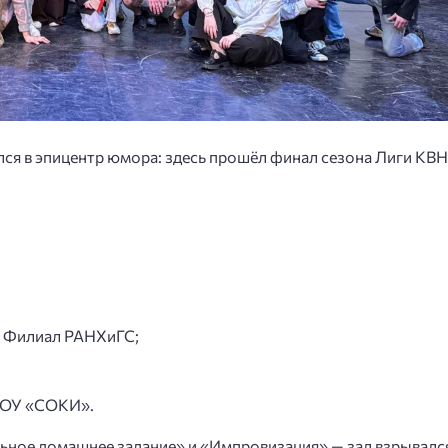
лся в эпицентр юмора: здесь прошёл финал сезона Лиги КВН
й Филиал РАНХиГС;
ПОУ «СОКИ».
льное домашнее задание» и «Импровизация» — зал взрывалс