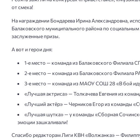
от смеха!
На награждении Бондарева Ирина Александровна, исп
Балаковского муниципального района по социальным в
заслуженные призы.
А вот и герои дня:
1‑е место — команда из Балаковского Филиала 
2‑е место — команда из Балаковского Филиала 
3‑е место — команда из МАОУ СОШ 28 «В бой ид
«Лучшая актриса» — Толкачева Евгения из коман
«Лучший актёр» — Черников Егор из команды «С
«Лучшая шутка» — у команды «Сборная Сочинско
эмоции зашкаливали!
Спасибо редакторам Лиги КВН «Волжанка» — Филиппу