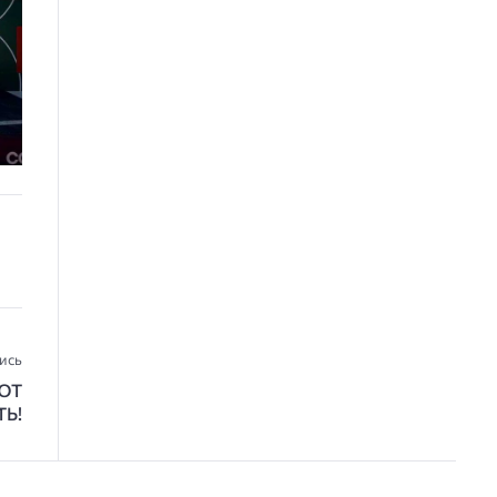
ись
ЮТ
ТЬ!