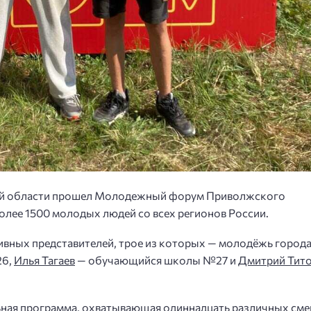
кой области прошел Молодежный форум Приволжского
олее 1500 молодых людей со всех регионов России.
тивных представителей, трое из которых — молодёжь город
26,
Илья Тагаев
— обучающийся школы №27 и
Дмитрий Тит
ная программа, охватывающая одиннадцать различных сме