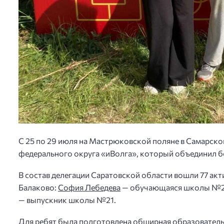
С 25 по 29 июля на Мастрюковской поляне в Самарс
федерального округа «иВолга», который объединил б
В состав делегации Саратовской области вошли 77 ак
Балаково:
София Лебедева
— обучающаяся школы №
— выпускник школы №21.
Для ребят была подготовлена обширная образователь