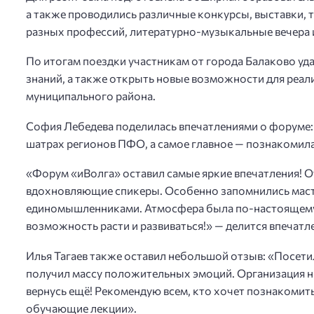
а также проводились различные конкурсы, выставки, 
разных профессий, литературно-музыкальные вечера 
По итогам поездки участникам от города Балаково уда
знаний, а также открыть новые возможности для реа
муниципального района.
София Лебедева поделилась впечатлениями о форуме: 
шатрах регионов ПФО, а самое главное — познакомила
«Форум «иВолга» оставил самые яркие впечатления! О
вдохновляющие спикеры. Особенно запомнились маст
единомышленниками. Атмосфера была по-настоящему 
возможность расти и развиваться!» — делится впечат
Илья Тагаев также оставил небольшой отзыв: «Посетил
получил массу положительных эмоций. Организация на
вернусь ещё! Рекомендую всем, кто хочет познакомить
обучающие лекции».