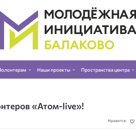
Волонтерам
Наши проекты
Пространства центра
нтеров «Атом-live»!
Нравится: