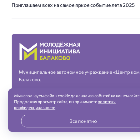
Приглашаем всех на самое яркое событие лета 2025
Муниципальное автономное учреждение «Центр ком
Балаково.
Мы используем файлы cookie для анализа событий на нашем сайте
Продолжая просмотр сайта, вы принимаете
политику
конфиденциальности
«Молодежная инициатива» город Балаково — официальный сайт ©
Все понятно
Разработка сайта и дизайн:
revtail.ru