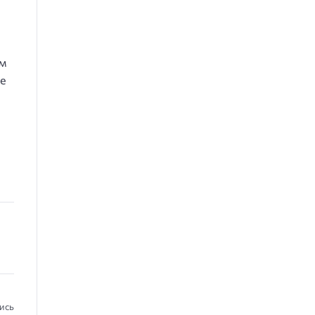
ем
е
ись