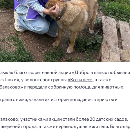
рамках благотворительной акции «Добро в лапы» побывали
«Лапки», у волонтёров группы
«Кот и пёс»
, а также
Балаково»
и передали собранную помощь для животных.
рали с ними, узнали их истории попадания в приюты и
алаково, участниками акции стали более 20 детских садов,
аведений города, а также неравнодушные жители. Благода