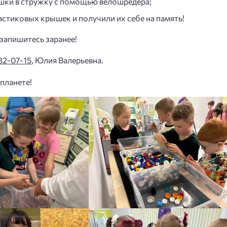
шки в стружку с помощью велошредера;
астиковых крышек и получили их себе на память!
запишитесь заранее!
32-07-15
, Юлия Валерьевна.
 планете!