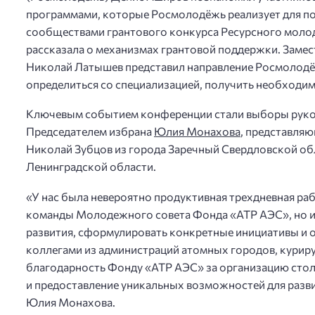
программами, которые Росмолодёжь реализует для по
сообществами грантового конкурса Ресурсного моло
рассказала о механизмах грантовой поддержки. Заме
Николай Латышев представил направление Росмолодё
определиться со специализацией, получить необходим
Ключевым событием конференции стали выборы руко
Председателем избрана
Юлия Монахова
, представляю
Николай Зубцов из города Заречный Свердловской обл
Ленинградской области.
«У нас была невероятно продуктивная трехдневная ра
команды Молодежного совета Фонда «АТР АЭС», но и
развития, сформулировать конкретные инициативы и 
коллегами из администраций атомных городов, кур
благодарность Фонду «АТР АЭС» за организацию сто
и предоставление уникальных возможностей для разв
Юлия Монахова.