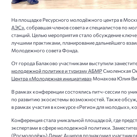
На площадке Ресурсного молодёжного центра в Мос
АЭС»
, собравшая членов совета и специалистов по 
станций. Целью мероприятия стало обсуждение ключ
лучшими практиками, планирование дальнейшего взаи
Молодежного совета Фонда.
От города Балаково участниками выступили заместит
молодежной политике и туризму АБМР
Смоленская Ок
Центра «Молодежная инициатива»
Монахова Юлия Ви
В рамках конференции состоялись питч-сессии по ун
по развитию экосистемы возможностей. Также обсуж
в рамках участия в конкурсе «Регион для молодых», 
Конференция стала уникальной площадкой, где предст
экспертами в сфере молодежной политики. Заместите
(Росмолодёжь) Денис Аширов познакомил участников