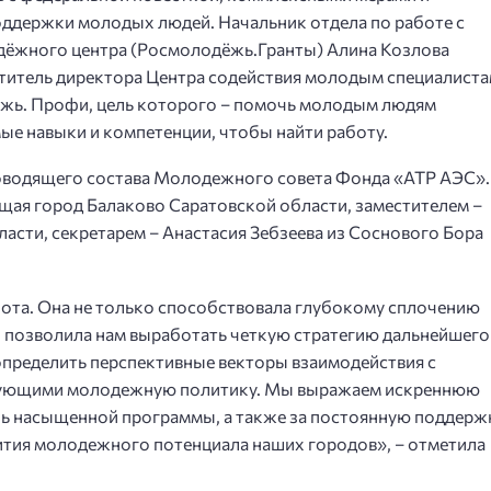
ддержки молодых людей. Начальник отдела по работе с
дёжного центра (Росмолодёжь.Гранты) Алина Козлова
ститель директора Центра содействия молодым специалист
жь. Профи, цель которого – помочь молодым людям
ые навыки и компетенции, чтобы найти работу.
водящего состава Молодежного совета Фонда «АТР АЭС».
щая город Балаково Саратовской области, заместителем –
асти, секретарем – Анастасия Зебзеева из Соснового Бора
бота. Она не только способствовала глубокому сплочению
 позволила нам выработать четкую стратегию дальнейшего
определить перспективные векторы взаимодействия с
ирующими молодежную политику. Мы выражаем искреннюю
ль насыщенной программы, а также за постоянную поддерж
ития молодежного потенциала наших городов», – отметила