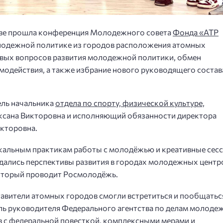
кве прошла конференция Молодежного совета
Фонда «АТР
молодежной политике из городов расположения атомных
евых вопросов развития молодежной политики, обмен
модействия, а также избрание нового руководящего состав
ель начальника
отдела по спорту, физической культуре,
сана Викторовна и исполняющий обязанности директора
кторовна.
икальным практикам работы с молодёжью и креативные сес
дались перспективы развития в городах молодежных центр
который проводит Росмолодёжь.
авители атомных городов смогли встретиться и пообщатьс
ль руководителя Федерального агентства по делам молоде
 с федеральной повесткой, комплексными мерами и