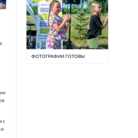
а
ФОТОГРАФИИ ГОТОВЫ
сии
ов
я с
жи