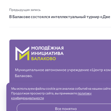
Предыдущая запись
В Балакове состоялся интеллектуальный турнир «Дв
Муниципальное автономное учреждение «Центр ком
Балаково.
Мы используем файлы cookie для анализа событий на нашем сайте
Продолжая просмотр сайта, вы принимаете
политику
конфиденциальности
«Молодежная инициатива» город Балаково — официальный сайт ©
Все понятно