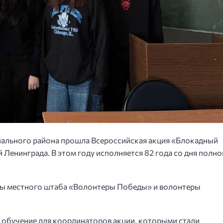
ипального района прошла Всероссийская акция «Блокадный
 Ленинграда. В этом году исполняется 82 года со дня полно
сты местного штаба «Волонтеры Победы» и волонтеры
 обучение для координаторов акции, которыми стали