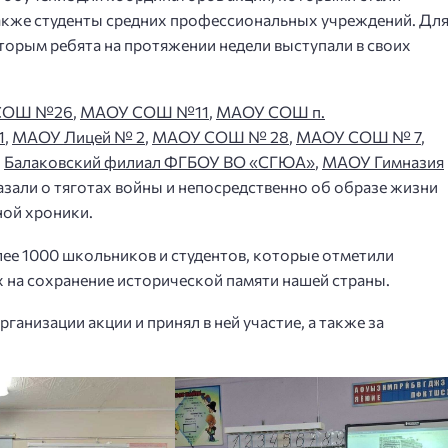
кже студенты средних профессиональных учреждений. Дл
торым ребята на протяжении недели выступали в своих
СОШ №26
,
МАОУ СОШ №11
,
МАОУ СОШ п.
1
,
МАОУ Лицей № 2
,
МАОУ СОШ № 28
,
МАОУ СОШ № 7
,
,
Балаковский филиал ФГБОУ ВО «СГЮА»
,
МАОУ Гимназия
зали о тяготах войны и непосредственно об образе жизни
ной хроники.
лее 1000 школьников и студентов, которые отметили
х на сохранение исторической памяти нашей страны.
ганизации акции и принял в ней участие, а также за