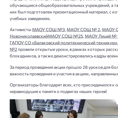
обучающиеся общеобразовательных учреждений, а та
них был подготовлен презентационный материал, с ко
учебных заведениях.
Активисты
МАОУ СОШ №3
,
МАОУ СОШ № 2
,
МАОУ 
Новониколаевский
МАОУ СОШ №25
,
МАОУ Лицей № 
ГАПОУ СО «Балаковский политехнический техникум»
№2
провели открытые уроки, в рамках которых расска
блокадников, а также демонстрировались кадры воен
За период проведения акции прошло 28 уроков для бо
важность проведения и участия в акциях, направленны
Организаторы благодарят всех, кто присоединился к ор
неравнодушие к памяти о подвигах наших героев!