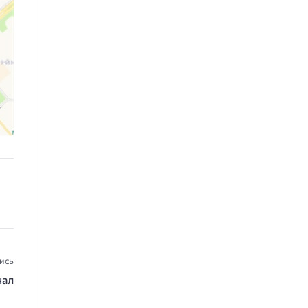
ись
нал