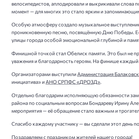
велосипедистов, аплодировали и выкрикивали слова п
момент — для многих это стало ярким и запоминающи
Особую атмосферу создало музыкальное выступление
проникновенную песню, посвящённую Дню Победы. Её 
улицы города особой эмоциональной глубиной и памя
Финишной точкой стал Обелиск памяти. Это был не пр
уважения и благодарность героям. На финише каждый 
Организаторами выступили
Администрация Балаковск
инициатива» и
АНО СРПФС «ДРОЗД»
.
Отдельно благодарим исполняющую обязанности заме
района по социальным вопросам Бондареву Ирину Алек
мероприятия — её обращение стало важным и трогате
Спасибо каждому участнику — вы сделали этот день 
Поздравляем с праздником жителей нашего города!