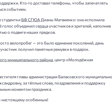
оддержки. Кто‑то доставал телефоны, чтобы запечатлеть
мся событием.
 студентки
БФ СГЮА
Дианы Матвиенко: она исполнила
голос объединил сердца участников и зрителей, наполнив
тью о подвиге наших предков.
осто велопробег — это было единение поколений, дань
участник получил памятные ремувки в подарок.
ого муниципального района
, центр «Молодёжная
стителя главы администрации Балаковского муниципальн
сандровну, за тёплые слова, поздравления и поддержку
льным моментом праздника.
по‑настоящему особенным!