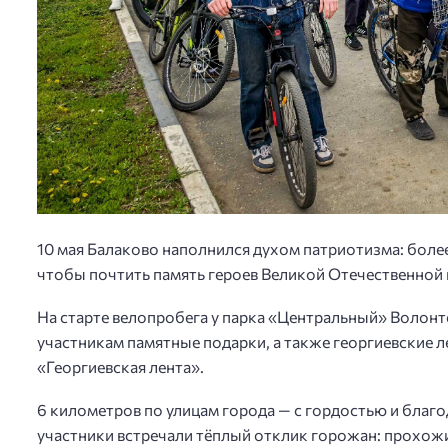
10 мая Балаково наполнился духом патриотизма: более
чтобы почтить память героев Великой Отечественной
На старте велопробега у парка «Центральный» Волон
участникам памятные подарки, а также георгиевские 
«Георгиевская лента».
6 километров по улицам города — с гордостью и благо
участники встречали тёплый отклик горожан: прохож