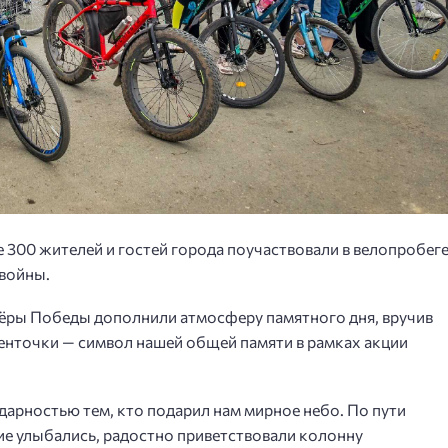
 300 жителей и гостей города поучаствовали в велопробеге
 войны.
тёры Победы дополнили атмосферу памятного дня, вручив
ленточки — символ нашей общей памяти в рамках акции
дарностью тем, кто подарил нам мирное небо. По пути
ие улыбались, радостно приветствовали колонну