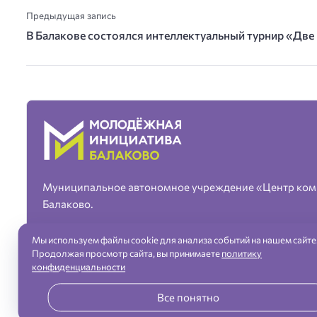
Предыдущая запись
В Балакове состоялся интеллектуальный турнир «Дв
Муниципальное автономное учреждение «Центр ком
Балаково.
Мы используем файлы cookie для анализа событий на нашем сайте
Продолжая просмотр сайта, вы принимаете
политику
конфиденциальности
«Молодежная инициатива» город Балаково — официальный сайт ©
Все понятно
Разработка сайта и дизайн:
revtail.ru