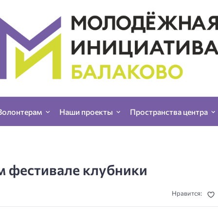
Волонтерам
Наши проекты
Пространства центра
м фестивале клубники
Нравится: