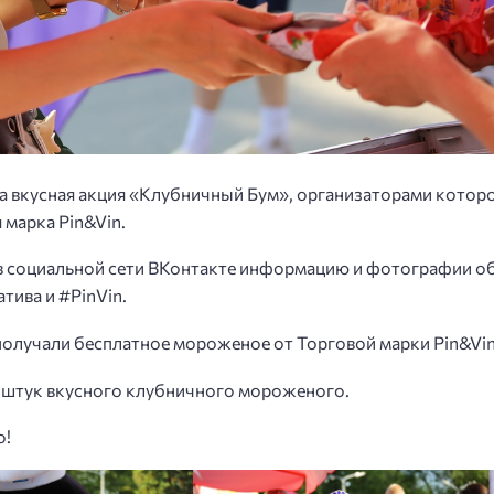
а вкусная акция «Клубничный Бум», организаторами котор
марка Pin&Vin.
в социальной сети ВКонтакте информацию и фотографии о
ива и #PinVin.
получали бесплатное мороженое от Торговой марки Pin&Vin
0 штук вкусного клубничного мороженого.
о!