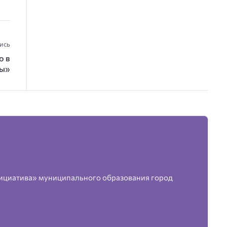
ись
о в
пы»
ициатива» муниципального образования город