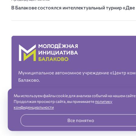
В Балакове состоялся интеллектуальный турнир «Дв
Муниципальное автономное учреждение «Центр ком
Балаково.
Мы используем файлы cookie для анализа событий на нашем сайте
Продолжая просмотр сайта, вы принимаете
политику
конфиденциальности
«Молодежная инициатива» город Балаково — официальный сайт ©
Все понятно
Разработка сайта и дизайн:
revtail.ru