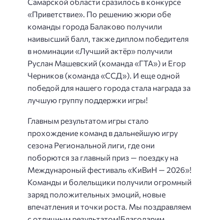
Самарской области сразилось в конкурсе
«Приветствие». По решению жюри обе
команды города Балаково получили
наивысший балл, также диплом победителя
в номинации «Лучший актёр» получили
Руслан Машевский (команда «ГТА») и Егор
Черников (команда «ССД»). И еще одной
победой для нашего города стала награда за
лучшую группу поддержки игры!
️Главным результатом игры стало
прохождение команд в дальнейшую игру
сезона Региональной лиги, где они
поборются за главный приз — поездку на
Междунароный фестиваль «КиВиН — 2026»!
Команды и болельщики получили огромный
заряд положительных эмоций, новые
впечатления и точки роста. Мы поздравляем
с отличным результатом!Благодарим