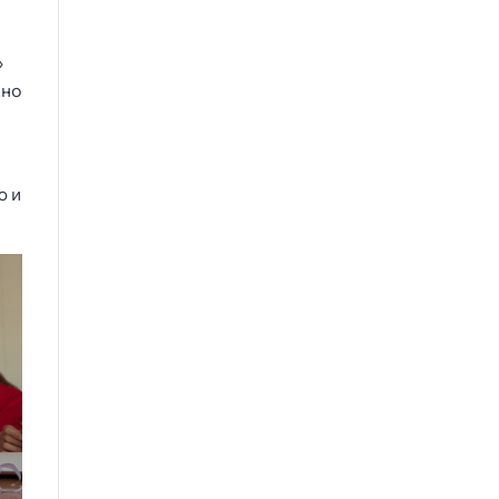
»
жно
ю и