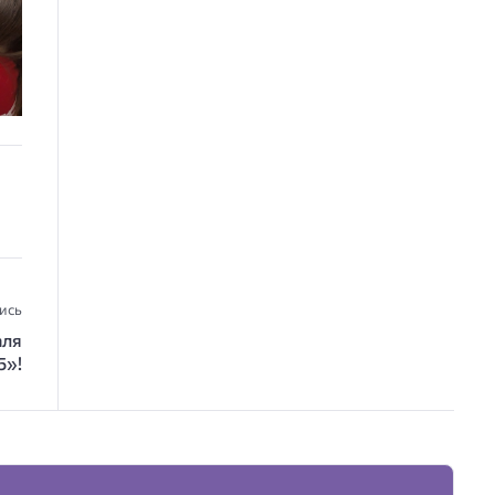
ись
аля
5»!