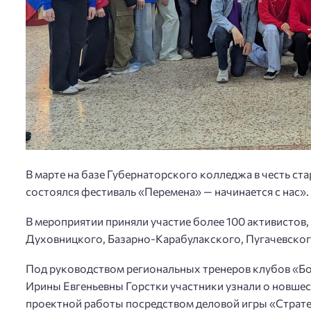
В марте на базе Губернаторского колледжа в честь ст
состоялся фестиваль «Перемена» — начинается с нас».
В мероприятии приняли участие более 100 активистов,
Духовницкого, Базарно-Карабулакского, Пугачевского
Под руководством региональных тренеров клубов «
Ирины Евгеньевны Горстки участники узнали о новшес
проектной работы посредством деловой игры «Страте