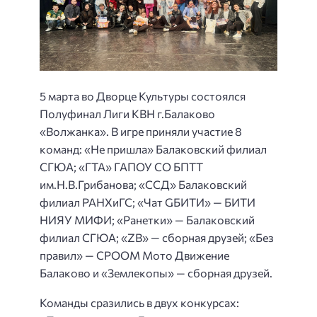
5 марта во Дворце Культуры состоялся
Полуфинал Лиги КВН г.Балаково
«Волжанка». В игре приняли участие 8
команд: «Не пришла» Балаковский филиал
СГЮА; «ГТА» ГАПОУ СО БПТТ
им.Н.В.Грибанова; «ССД» Балаковский
филиал РАНХиГС; «Чат GБИТИ» — БИТИ
НИЯУ МИФИ; «Ранетки» — Балаковский
филиал СГЮА; «ZB» — сборная друзей; «Без
правил» — СРООМ Мото Движение
Балаково и «Землекопы» — сборная друзей.
Команды сразились в двух конкурсах: